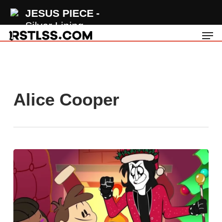
Skip
JESUS PIECE
to
Silver Lining
Men
main
content
Alice Cooper