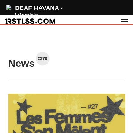
Skip
DEAF HAVANA
to
Worship
Men
main
content
2379
News