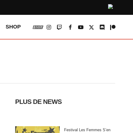
vk
instagram
twitch
facebook
youtube
x-
discord
patreon
SHOP
twitter
PLUS DE NEWS
Festival Les Femmes S’en