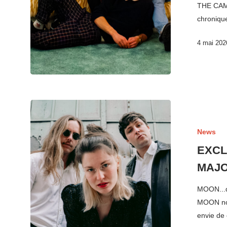
THE CAME
chroniqu
4 mai 202
News
EXCLU
MAJ
MOON...d
MOON nou
envie de