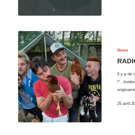
News
RADIO
Il y a de
!"...évid
originai
25 avril 2