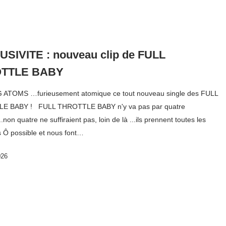
SIVITE : nouveau clip de FULL
TTLE BABY
ATOMS …furieusement atomique ce tout nouveau single des FULL
E BABY ! FULL THROTTLE BABY n'y va pas par quatre
.non quatre ne suffiraient pas, loin de là ...ils prennent toutes les
s Ô possible et nous font…
026