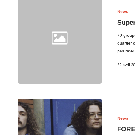
News
Super
70 groupe
quartier 
pas rater
22 avril 2
News
FOREC