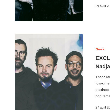
29 avril 2
News
EXCLU
Nadj
ThanaTan
fois-ci n
destinée
pop rema
27 avril 2