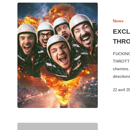
News
EXCLU
THRO
FUCKING 
THROTTL
chemins..
direction
22 avril 2