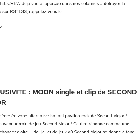
L CREW déjà vue et aperçue dans nos colonnes à défrayer la
e sur RSTLSS, rappelez-vous le…
6
SIVITE : MOON single et clip de SECOND
OR
écrétée zone alternative battant pavillon rock de Second Major !
veau terrain de jeu Second Major ! Ce titre résonne comme une
 changer d'aire… de "je" et de jeux où Second Major se donne à fond