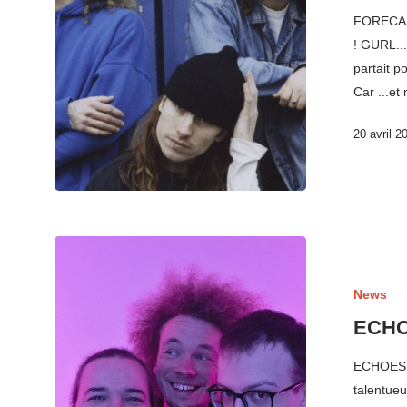
FORECAST
! GURL...
partait 
Car ...et
20 avril 2
News
ECHOE
ECHOES..
talentue