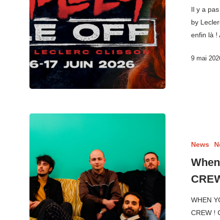
Il y a pa
by Lecler
enfin là 
9 mai 202
News
N
When 
CREW
WHEN YO
CREW ! C