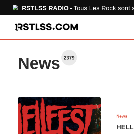
Skip
RSTLSS RADIO
Tous Les Rock sont
to
main
content
News
2379
News
HELLF