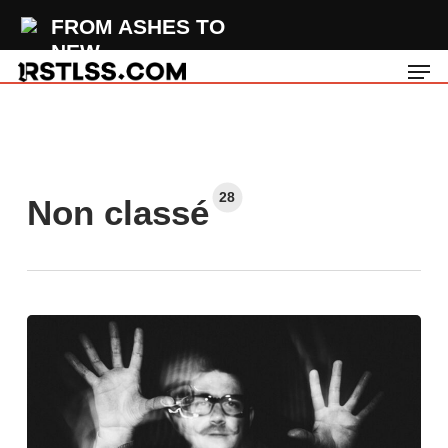
Skip
FROM ASHES TO
to
NEW
Men
main
Armageddon
content
28
Non classé