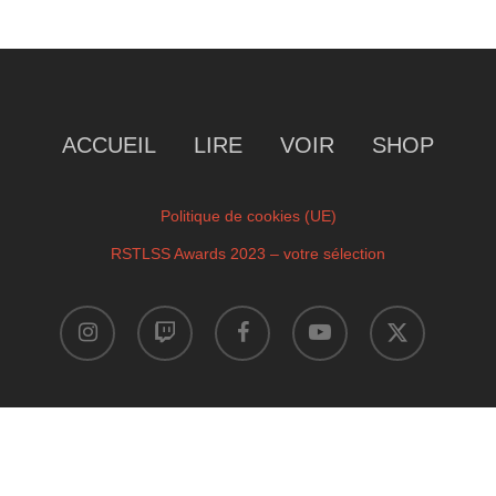
ACCUEIL
LIRE
VOIR
SHOP
Politique de cookies (UE)
RSTLSS Awards 2023 – votre sélection
instagram
twitch
facebook
youtube
x-
twitter
Copyright © 2023 by RSTLSS. All Rights Reserved.