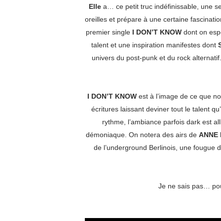
Elle
a… ce petit truc indéfinissable, une sen
oreilles et prépare à une certaine fascinati
premier single
I DON’T KNOW
dont on espè
talent et une inspiration manifestes dont
univers du post-punk et du rock alternatif
I DON’T KNOW
est à l’image de ce que n
écritures laissant deviner tout le talent q
rythme, l’ambiance parfois dark est a
démoniaque. On notera des airs de
ANNE
de l’underground Berlinois, une fougue 
Je ne sais pas… po