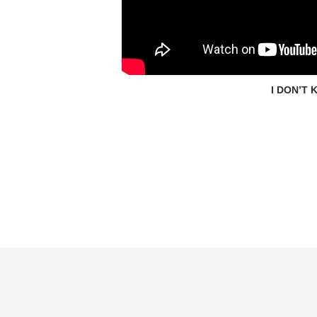
I DON’T