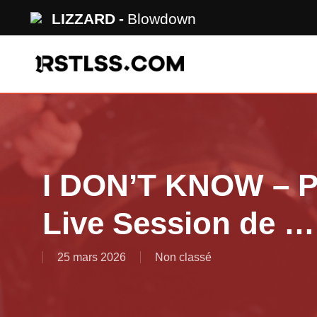
Skip
LIZZARD
Blowdown
to
main
content
I DON’T KNOW – Pr
Live Session de …
25 mars 2026
Non classé