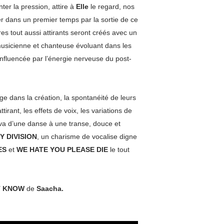
ter la pression, attire à
Elle
le regard, nos
ser dans un premier temps par la sortie de ce
es tout aussi attirants seront créés avec un
usicienne et chanteuse évoluant dans les
 influencée par l’énergie nerveuse du post-
ge dans la création, la spontanéité de leurs
tirant, les effets de voix, les variations de
 va d’une danse à une transe, douce et
Y DIVISION
, un charisme de vocalise digne
ES
et
WE HATE YOU PLEASE DIE
le tout
’T KNOW
de
Saacha.