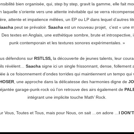
sibilité bien organisée, qui, step by step, gravit la gamme, elle fait mon
on laquelle s’oriente vers une attente inévitable qui se verra récompen
re, attente et impatience mêlées, un EP ou LP dans lequel d’autres titr
Saacha
peut se prévaloir.
Saacha
est un nouveau projet, c’est «
une m
. Des textes en Anglais, une esthétique sombre, brute et introspective,
punk contemporain et les textures sonores expérimentales. »
ous défendons sur
RSTLSS,
la découverte de jeunes talents, leur coura
u’ils révèlent…
Saacha
signe ici un single frissonnant, dense, follement at
lliée à ce foisonnement d’ondes torrides qui maintiennent un tempo qui
 HOSER
, une approche dans la délicatesse des harmonies digne de
JO
déjantée garage-punk-rock où l’on retrouve des airs également de
PAL
intégrant une implicite touche Math’ Rock.
ur Vous, Toutes et Tous, mais pour Nous, on sait …on adore …
I DON