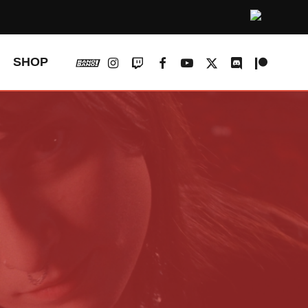
vk
instagram
twitch
facebook
youtube
x-
discord
patreon
SHOP
twitter