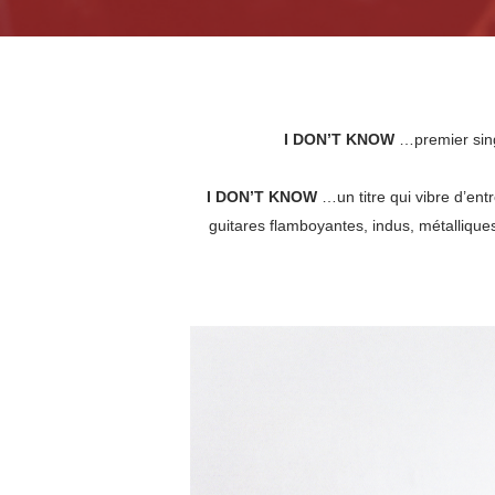
I DON’T KNOW
…premier sing
I DON’T KNOW
…un titre qui vibre d’en
guitares flamboyantes, indus, métalliques