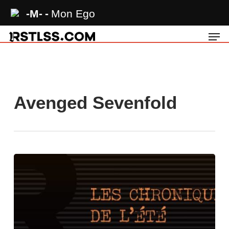
Skip
-M-
Mon Ego
to
Men
main
content
Avenged Sevenfold