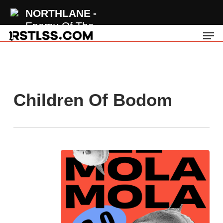
Skip
NORTHLANE
to
Enemy Of The
Men
main
Night
content
Children Of Bodom