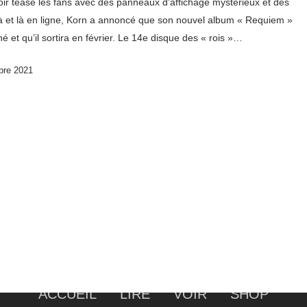
ir teasé les fans avec des panneaux d'affichage mystérieux et des
çà et là en ligne, Korn a annoncé que son nouvel album « Requiem »
né et qu’il sortira en février. Le 14e disque des « rois »…
bre 2021
ACCUEIL
LIRE
VOIR
SHOP