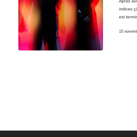
Après avo
indices 
est termi
15 novem