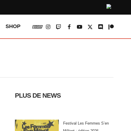
vk
instagram
twitch
facebook
youtube
x-
discord
patreon
SHOP
twitter
PLUS DE NEWS
Festival Les Femmes S’en
Mêlent : édition 2026