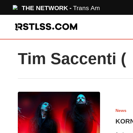
Skip
THE NETWORK
Trans Am
to
main
content
Tim Saccenti (
News
KORN 