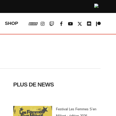
vk
instagram
twitch
facebook
youtube
x-
discord
patreon
SHOP
twitter
PLUS DE NEWS
Festival Les Femmes S’en
Mêlent : édition 2026