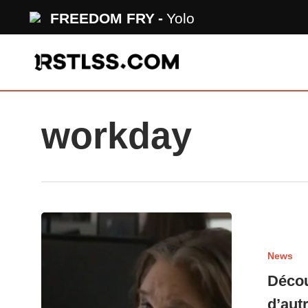
Skip
FREEDOM FRY
Yolo
to
main
content
workday
News
Décou
d’aut