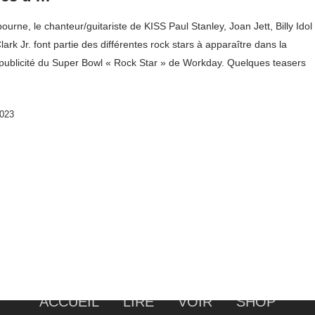
urne, le chanteur/guitariste de KISS Paul Stanley, Joan Jett, Billy Idol
lark Jr. font partie des différentes rock stars à apparaître dans la
 publicité du Super Bowl « Rock Star » de Workday. Quelques teasers
2023
ACCUEIL
LIRE
VOIR
SHOP