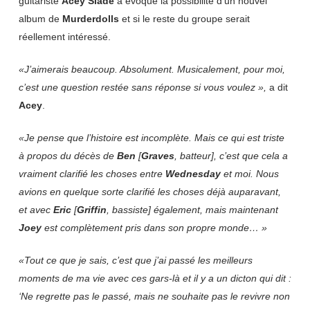
guitariste
Acey
Slade
a évoqué la possibilité d’un nouvel
album de
Murderdolls
et si le reste du groupe serait
réellement intéressé.
«J’aimerais beaucoup. Absolument. Musicalement, pour moi,
c’est une question restée sans réponse si vous voulez »,
a dit
Acey
.
«Je pense que l’histoire est incomplète. Mais ce qui est triste
à propos du décès de
Ben
[
Graves
, batteur], c’est que cela a
vraiment clarifié les choses entre
Wednesday
et moi. Nous
avions en quelque sorte clarifié les choses déjà auparavant,
et avec
Eric
[
Griffin
, bassiste] également, mais maintenant
Joey
est complètement pris dans son propre monde… »
«Tout ce que je sais, c’est que j’ai passé les meilleurs
moments de ma vie avec ces gars-là et il y a un dicton qui dit :
‘Ne regrette pas le passé, mais ne souhaite pas le revivre non