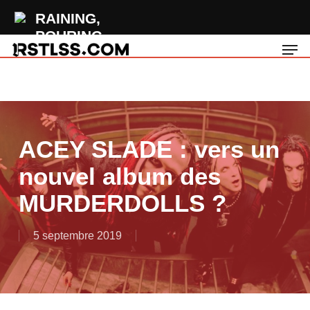
Skip
RAINING,
to
POURING
Men
main
Fading
content
ACEY SLADE : vers un
nouvel album des
MURDERDOLLS ?
5 septembre 2019