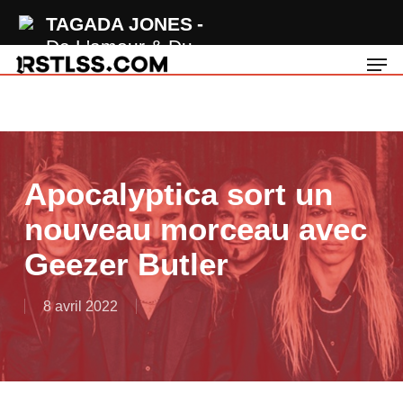
Skip
TAGADA JONES
to
De L'amour & Du
Men
main
Sang
content
Apocalyptica sort un
nouveau morceau avec
Geezer Butler
8 avril 2022