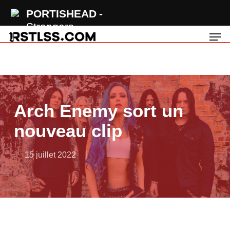
Skip
PORTISHEAD
to
Strangers
Men
main
content
Arch Enemy sort un
nouveau clip
15 juillet 2022