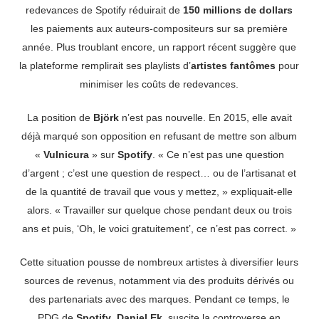
redevances de Spotify réduirait de
150 millions de dollars
les paiements aux auteurs-compositeurs sur sa première
année. Plus troublant encore, un rapport récent suggère que
la plateforme remplirait ses playlists d’
artistes fantômes
pour
minimiser les coûts de redevances.
La position de
Björk
n’est pas nouvelle. En 2015, elle avait
déjà marqué son opposition en refusant de mettre son album
«
Vulnicura
» sur
Spotify
. « Ce n’est pas une question
d’argent ; c’est une question de respect… ou de l’artisanat et
de la quantité de travail que vous y mettez, » expliquait-elle
alors. « Travailler sur quelque chose pendant deux ou trois
ans et puis, ‘Oh, le voici gratuitement’, ce n’est pas correct. »
Cette situation pousse de nombreux artistes à diversifier leurs
sources de revenus, notamment via des produits dérivés ou
des partenariats avec des marques. Pendant ce temps, le
PDG de
Spotify
,
Daniel Ek
, suscite la controverse en