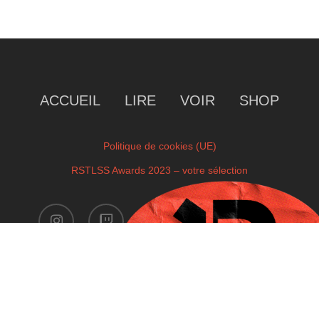
ACCUEIL
LIRE
VOIR
SHOP
Politique de cookies (UE)
RSTLSS Awards 2023 – votre sélection
instagram
twitch
facebook
youtube
x-
twitter
Copyright © 2023 by RSTLSS. All Rights Reserved.