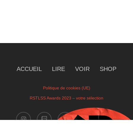
ACCUEIL
LIRE
VOIR
SHOP
Politique de cookies (UE)
RSTLSS Awards 2023 – votre sélection
instagram
twitch
facebook
youtube
x-
twitter