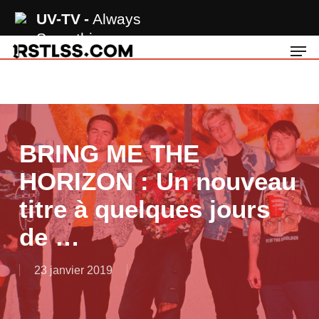
Skip
UV-TV
Always
to
Something
Men
main
content
BRING ME THE
HORIZON : Un nouveau
titre à quelques jours
de …
23 janvier 2019