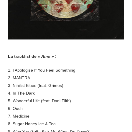
La tracklist de
« Amo »
:
1. I Apologise If You Feel Something
2. MANTRA
3. Nihilist Blues (feat. Grimes)
4. In The Dark
5. Wonderful Life (feat. Dani Filth)
6. Ouch
7. Medicine
8. Sugar Honey Ice & Tea
9. Why You Gotta Kick Me When I’m Down?