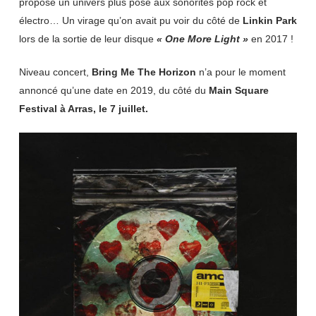
propose un univers plus posé aux sonorités pop rock et
électro… Un virage qu’on avait pu voir du côté de
Linkin Park
lors de la sortie de leur disque
« One More Light »
en 2017 !
Niveau concert,
Bring Me The Horizon
n’a pour le moment
annoncé qu’une date en 2019, du côté du
Main Square
Festival à Arras, le 7 juillet.