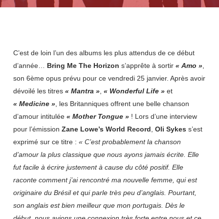
C’est de loin l’un des albums les plus attendus de ce début
d’année…
Bring Me The Horizon
s’apprête à sortir
« Amo »
,
son 6ème opus prévu pour ce vendredi 25 janvier. Après avoir
dévoilé les titres
« Mantra »
,
« Wonderful Life »
et
« Medicine »
, les Britanniques offrent une belle chanson
d’amour intitulée
« Mother Tongue »
! Lors d’une interview
pour l’émission
Zane Lowe’s World Record
,
Oli Sykes
s’est
exprimé sur ce titre :
« C’est probablement la chanson
d’amour la plus classique que nous ayons jamais écrite. Elle
fut facile à écrire justement à cause du côté positif. Elle
raconte comment j’ai rencontré ma nouvelle femme, qui est
originaire du Brésil et qui parle très peu d’anglais. Pourtant,
son anglais est bien meilleur que mon portugais. Dès le
début, nous avions une connexion très forte entre nous et ce