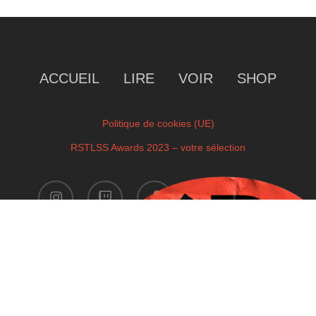
ACCUEIL
LIRE
VOIR
SHOP
Politique de cookies (UE)
RSTLSS Awards 2023 – votre sélection
instagram
twitch
facebook
youtube
x-
twitter
Copyright © 2023 by RSTLSS. All Rights Reserved.