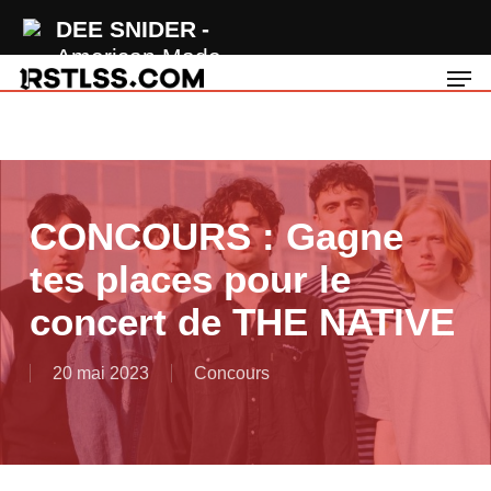
Skip
DEE SNIDER
to
American Made
Men
main
content
CONCOURS : Gagne
tes places pour le
concert de THE NATIVE
20 mai 2023
Concours