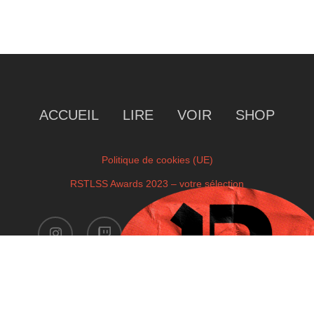
ACCUEIL
LIRE
VOIR
SHOP
Politique de cookies (UE)
RSTLSS Awards 2023 – votre sélection
instagram
twitch
facebook
youtube
x-
twitter
Copyright © 2023 by RSTLSS. All Rights Reserved.