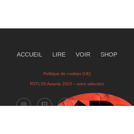
ACCUEIL
LIRE
VOIR
SHOP
Politique de cookies (UE)
RSTLSS Awards 2023 – votre sélection
instagram
twitch
facebook
youtube
x-
twitter
Copyright © 2023 by RSTLSS. All Rights Reserved.