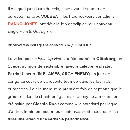
Il y a quelques jours de cela, juste avant leur tournée
européenne avec
VOLBEAT
, les hard rockeurs canadiens
DANKO
JONES
,
ont dévoilé le vidéoclip de leur nouveau
single
« Fists Up High ».
https://www.instagram.com/p/B2n-yUOhOHE/
La vidéo pour
« Fists Up High »
a été tournée à
Göteborg
, en
Suède, au mois de septembre, avec le célèbre réalisateur
Patric
Ullaeus
(
IN FLAMES, ARCH ENEMY
) un jour de
congé au cours de sa récente tournée dans les festivals
européens. Le clip marque la première fois en sept ans que le
groupe – dont le chanteur / guitariste éponyme a récemment
été salué par
Classic
Rock
comme « le standard par lequel
d’autres frontmen modernes et intenses sont mesurés » – a
filmé une vidéo d’une véritable performance.