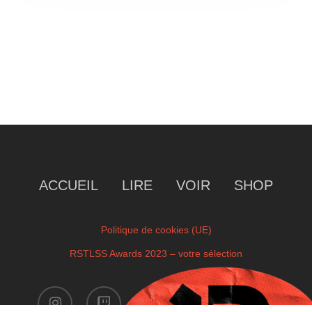
ACCUEIL
LIRE
VOIR
SHOP
Politique de cookies (UE)
RSTLSS Awards 2023 – votre sélection
instagram
twitch
facebook
youtube
x-
twitter