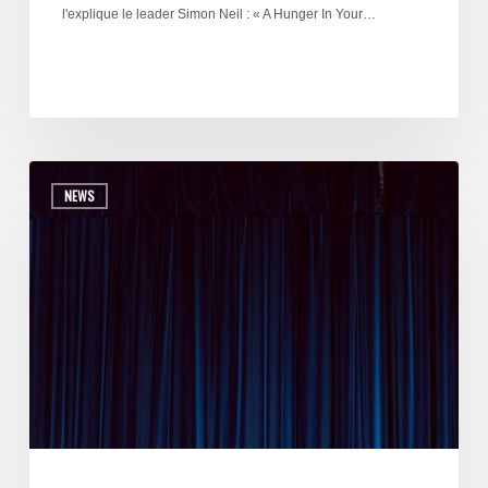
l'explique le leader Simon Neil : « A Hunger In Your…
NEWS