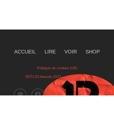
ACCUEIL
LIRE
VOIR
SHOP
Politique de cookies (UE)
RSTLSS Awards 2023 – votre sélection
instagram
twitch
facebook
youtube
x-
twitter