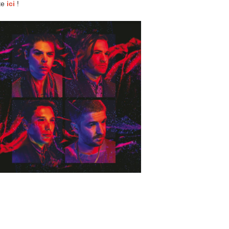
te
ici
!