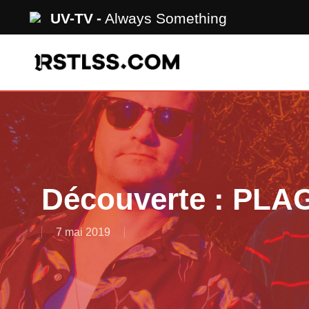
Skip
UV-TV
Always Something
to
main
content
Découverte : PL
7 mai 2019