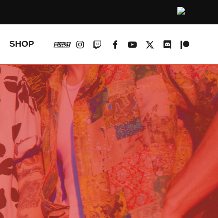
vk
instagram
twitch
facebook
youtube
x-
discord
patreon
SHOP
twitter