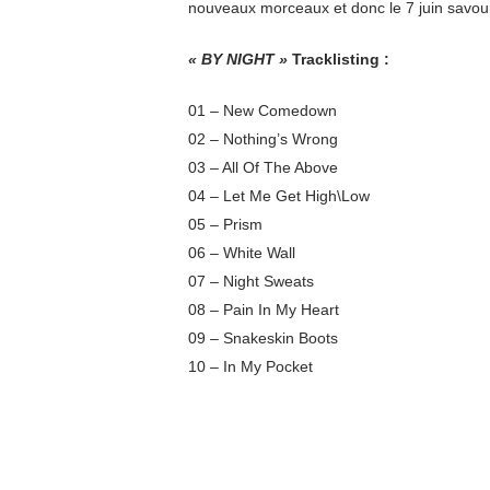
nouveaux morceaux et donc le 7 juin savour
« BY NIGHT »
Tracklisting :
01 – New Comedown
02 – Nothing’s Wrong
03 – All Of The Above
04 – Let Me Get High\Low
05 – Prism
06 – White Wall
07 – Night Sweats
08 – Pain In My Heart
09 – Snakeskin Boots
10 – In My Pocket