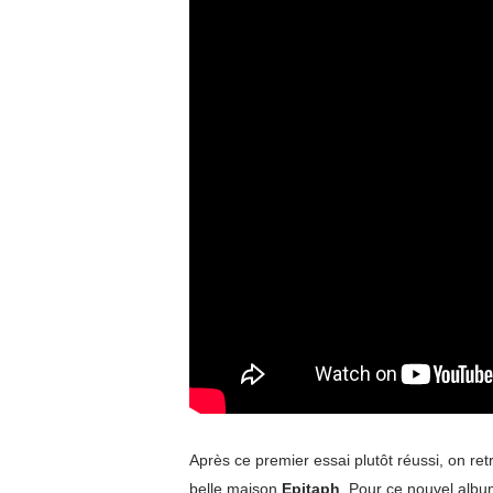
Après ce premier essai plutôt réussi, on 
belle maison
Epitaph
. Pour ce nouvel alb