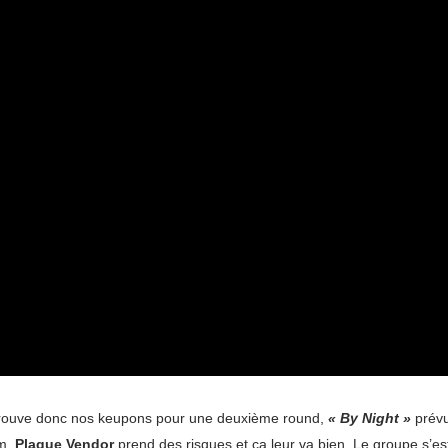
retrouve donc nos keupons pour une deuxième round,
« By Night »
prévu
um,
Plague Vendor
prend des risques et ça leur va bien. Le groupe s’e