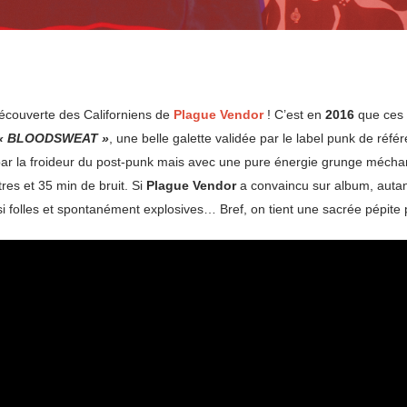
écouverte des Californiens de
Plague Vendor
! C’est en
2016
que ces 
« BLOODSWEAT »
, une belle galette validée par le label punk de réf
 par la froideur du post-punk mais avec une pure énergie grunge méchamm
tres et 35 min de bruit. Si
Plague Vendor
a convaincu sur album, autant 
folles et spontanément explosives… Bref, on tient une sacrée pépite p