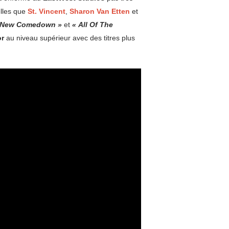
elles que
St. Vincent
,
Sharon Van Etten
et
 New Comedown »
et
« All Of The
or
au niveau supérieur avec des titres plus