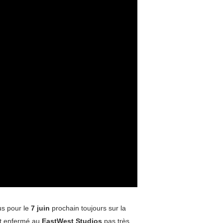
s pour le
7 juin
prochain toujours sur la
st enfermé au
EastWest Studios
pas très