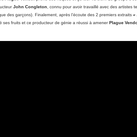
ducteur
John Congleton
, connu pour avoir travaillé avec des artistes t
que des garçons). Finalement, après l’écoute des 2 premiers extraits
«
té ses fruits et ce producteur de génie a réussi à amener
Plague Vend
.