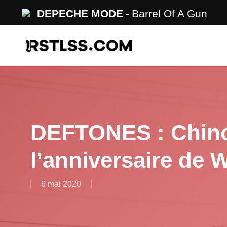
Skip
DEPECHE MODE
Barrel Of A Gun
to
main
content
DEFTONES : Chin
l’anniversaire de 
6 mai 2020