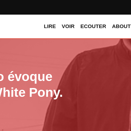
LIRE
VOIR
ECOUTER
ABOUT
o évoque
White Pony.