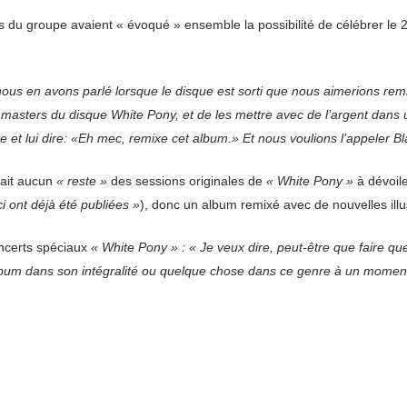
u groupe avaient « évoqué » ensemble la possibilité de célébrer le 2
 nous en avons parlé lorsque le disque est sorti que nous aimerions rem
les masters du disque White Pony, et de les mettre avec de l’argent dans
 et lui dire: «Eh mec, remixe cet album.» Et nous voulions l’appeler Bla
fait aucun
« reste »
des sessions originales de
« White Pony »
à dévoil
i ont déjà été publiées »
), donc un album remixé avec de nouvelles illus
oncerts spéciaux
« White Pony » : « Je veux dire, peut-être que faire que
’album dans son intégralité ou quelque chose dans ce genre à un momen