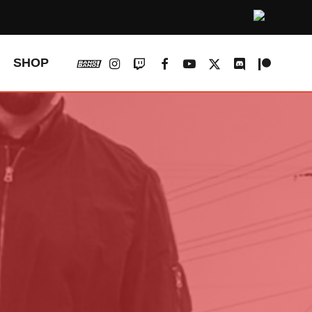
vk
instagram
twitch
facebook
youtube
x-
discord
patreon
SHOP
twitter