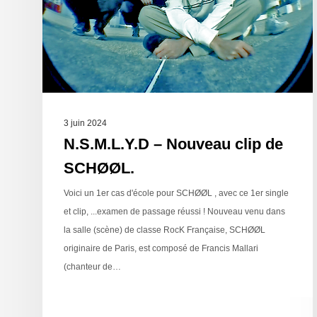
3 juin 2024
N.S.M.L.Y.D – Nouveau clip de
SCHØØL.
Voici un 1er cas d'école pour SCHØØL , avec ce 1er single
et clip, ...examen de passage réussi ! Nouveau venu dans
la salle (scène) de classe RocK Française, SCHØØL
originaire de Paris, est composé de Francis Mallari
(chanteur de…