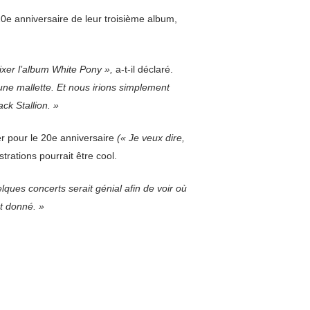
0e anniversaire de leur troisième album,
ixer l’album White Pony »,
a-t-il déclaré.
 une mallette. Et nous irions simplement
ck Stallion. »
er pour le 20e anniversaire
(« Je veux dire,
trations pourrait être cool.
lques concerts serait génial afin de voir où
t donné. »