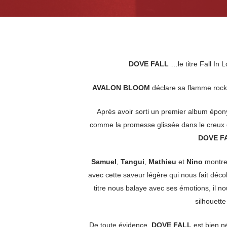
DOVE FALL
…le titre Fall In 
AVALON BLOOM
déclare sa flamme rock e
Après avoir sorti un premier album épony
comme la promesse glissée dans le creux de
DOVE F
Samuel
,
Tangui
,
Mathieu
et
Nino
montren
avec cette saveur légère qui nous fait déc
titre nous balaye avec ses émotions, il n
silhouett
De toute évidence,
DOVE FALL
est bien né