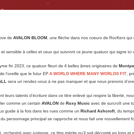
Love de
AVALON BLOOM
, une flèche dans nos coeurs de RocKers q
t sensible à celles et ceux qui suivront ce jeune quatuor qui signe ic
me fin 2023, ce quatuor fleuri de 4 belles âmes originaires de
Montpel
 l’oreille que le futur EP
A WORLD WHERE MANY WORLDS FIT
, p
ALL
sera un rendez-vous à ne pas manquer et que nous prenons d’ores
t leurs talents d’écriture dans ce titre enlevé qui respire la liberté, no
oller comme un certain
AVALON
de
Roxy Music
avec de surcroît une t
ous guide à la fois dans les rues comme un
Richard Ashcroft
, du temp
e du personnage principal se rapproche et nous fait une nouvellement fo
, orchestré avec justesse, ce titre mérite qu’il soit décrypté en long e