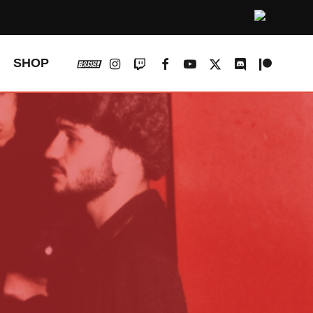
vk
instagram
twitch
facebook
youtube
x-
discord
patreon
SHOP
twitter