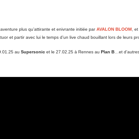
enture plus qu’attirante et enivrante initiée par
AVALON BLOOM
, e
atuor et partir avec lui le temps d’un live chaud bouillant lors de leurs p
 29.01.25 au
Supersonic
et le 27.02.25 à Rennes au
Plan B
…et d’autre