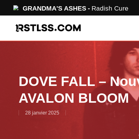
Skip
GRANDMA'S ASHES
Radish Cure
to
main
content
DOVE FALL – Nouv
AVALON BLOOM
28 janvier 2025