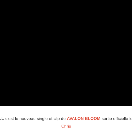
LL
c’est le nouveau single et clip de
AVALON BLOOM
sortie officielle 
Chris