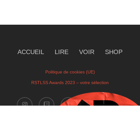
ACCUEIL
LIRE
VOIR
SHOP
Politique de cookies (UE)
RSTLSS Awards 2023 – votre sélection
instagram
twitch
facebook
youtube
x-
twitter
Copyright © 2023 by RSTLSS. All Rights Reserved.