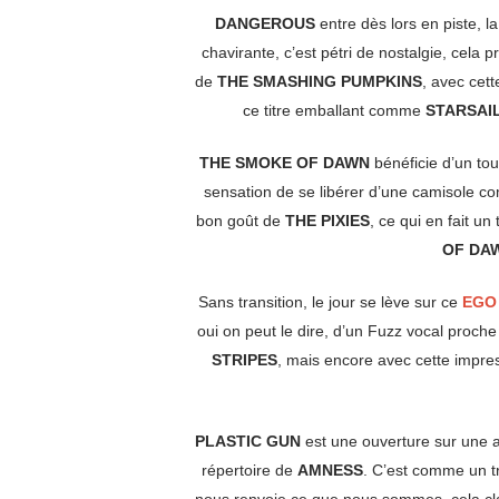
DANGEROUS
entre dès lors en piste, 
chavirante, c’est pétri de nostalgie, cela
de
THE SMASHING PUMPKINS
, avec cet
ce titre emballant comme
STARSAI
THE SMOKE OF DAWN
bénéficie d’un tou
sensation de se libérer d’une camisole co
bon goût de
THE PIXIES
, ce qui en fait un
OF DA
Sans transition, le jour se lève sur ce
EGO
oui on peut le dire, d’un Fuzz vocal proch
STRIPES
, mais encore avec cette impr
PLASTIC GUN
est une ouverture sur une a
répertoire de
AMNESS
. C’est comme un tr