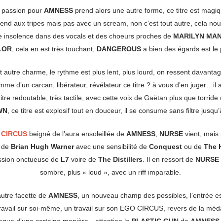
la passion pour
AMNESS
prend alors une autre forme, ce titre est magiq
 prend aux tripes mais pas avec un scream, non c’est tout autre, cela n
te insolence dans des vocals et des choeurs proches de
MARILYN MA
LOR
, cela en est très touchant,
DANGEROUS
a bien des égards est le 
t autre charme, le rythme est plus lent, plus lourd, on ressent davantag
mme d’un carcan, libérateur, révélateur ce titre ? à vous d’en juger…il
 titre redoutable, très tactile, avec cette voix de Gaëtan plus que torrid
WN
, ce titre est explosif tout en douceur, il se consume sans filtre jusqu’
 CIRCUS
beigné de l’aura ensoleillée de
AMNESS
,
NURSE
vient, mais 
e de
Brian Hugh Warner
avec une sensibilité de
Conquest
ou de
The 
ession onctueuse de
L7
voire de
The Distillers
. Il en ressort de
NURSE
sombre, plus « loud », avec un riff imparable.
utre facette de
AMNESS
, un nouveau champ des possibles, l’entrée es
avail sur soi-même, un travail sur son EGO CIRCUS, revers de la médail