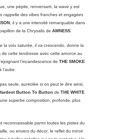
ue, une pépite, renversant, la wave y est
ous rappelle des vibes franches et engagées
NSON
, il y a une intensité remarquable dans
papillon de la Chrysalis de
AMNESS
.
e la voix saturée, il va crescendo, donne la
 a de cette tendresse avec cette amorce au
e rejoignant l’incandescence de
THE SMOKE
à l’aube.
pas seule, auréolée si on peut le dire ainsi,
Hardest Button To Button
de
THE WHITE
une superbe composition, profonde, plus
t reconnaissable parmi toutes les pistes du
le, ou envers du décor, le reflet du miroir