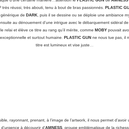
aque d’une certaine manière…attention le
PLASTIC GUN
de
AMNESS
EP très réussi, très abouti, tenu à bout de bras passionnés.
PLASTIC G
 générique de
DARK
, puis il se dessine ou se déploie une ambiance m
 ensuite au dénouement d’une intrigue avec le débarquement sidéral de 
 le relai et élève ce titre au rang qu’il mérite, comme
MOBY
pouvait avoi
 exceptionnelle et surtout humaine.
PLASTIC GUN
ne nous tue pas, il 
titre est lumineux et vise juste…
le, rayonnant, prenant, à l’image de l’artwork, il nous permet d’avoir
st d’urgence à découvrir d’
AMNESS
, groupe emblématique de la riches