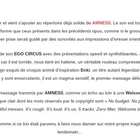
r et vient s’ajouter au répertoire déjà solide de
AMNESS
. Le son est t
e forme que ceux présents dans les précédents opus, comme si le groov
her prise serait guidé par des sonorités aux impressions d’ivresse orie
 de son
EGO CIRCUS
avec des présentations speed et synthétisantes, al
re car il est torride, nous tient en haleine, un véritable rouleau compress
ign exquis de croquis animé d’inspiration
Enki
, un titre autant légenda
 y sont ensorcelants, il est un magma sensitif, le premier message dél
 message transmis par
AMNESS
, comme un écho au loin à une
Welcom
 que clair dont les mots réservés par le copyright sont «
No budget. No p
iful messes. It’s rough. It’s loud. It’s us. 5 tracks. Zero filter. Welcome t
mme si ce trio était parvenu à faire nous danser sur notre propre tragéd
lendemain…