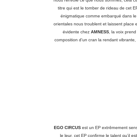
nous renvoie ce que nous sommes, cela cl
titre qui est le tomber de rideau de cet 
énigmatique comme embarqué dans le
orientales nous troublent et laissent place
évidente chez
AMNESS
, la voix prend
composition d’un cran la rendant vibrante,
EGO CIRCUS
est un EP extrêmement sensib
le leur, cet EP confirme le talent qu’il e