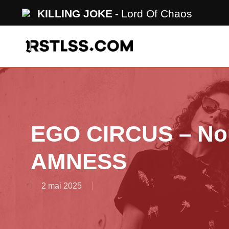
Skip
KILLING JOKE
Lord Of Chaos
to
main
content
EGO CIRCUS – Nou
AMNESS
2 mai 2025