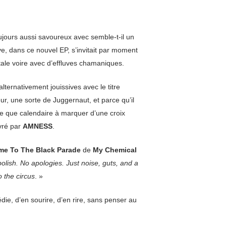
oujours aussi savoureux avec semble-t-il un
e, dans ce nouvel EP, s’invitait par moment
ntale voire avec d’effluves chamaniques.
ternativement jouissives avec le titre
eur, une sorte de Juggernaut, et parce qu’il
ire que calendaire à marquer d’une croix
ivré par
AMNESS
.
e To The Black Parade
de
My Chemical
olish. No apologies. Just noise, guts, and a
o the circus
. »
ie, d’en sourire, d’en rire, sans penser au