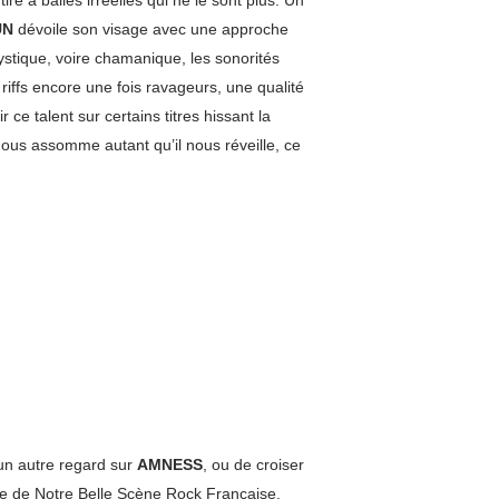
tire à balles irréelles qui ne le sont plus. Un
UN
dévoile son visage avec une approche
ystique, voire chamanique, les sonorités
riffs encore une fois ravageurs, une qualité
r ce talent sur certains titres hissant la
nous assomme autant qu’il nous réveille, ce
 un autre regard sur
AMNESS
, ou de croiser
se de Notre Belle Scène Rock Française.