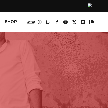
vk
instagram
twitch
facebook
youtube
x-
discord
patreon
SHOP
twitter