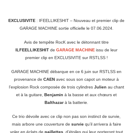
EXCLUSIVITE
: IFEELLIKESHIT – Nouveau et premier clip de
GARAGE MACHINE sortie officielle le 07.06.2024.
Avis de tempête RocK avec le détonnant titre
ILFEELLIKESHIT
de
GARAGE MACHINE
issu de leur
premier clip en EXCLUSIVITE sur RSTLSS !
GARAGE MACHINE débarque en ce 6 juin sur RSTLSS en
provenance de
CAEN
avec sous son capot un moteur à
l’explosion Rock composée de trois cylindres
Julien
au chant
et à la guitare,
Benjamin
à la basse et aux chœurs et
Balthazar
à la batterie.
Ce trio dévoile avec ce clip non pas son instinct de survie,
mais arbore une couverture de
survie
qu’il arrivera à faire
voler en éclats de
paillettes
, d’étoiles qui leur porteront tout