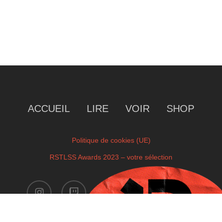
ACCUEIL
LIRE
VOIR
SHOP
Politique de cookies (UE)
RSTLSS Awards 2023 – votre sélection
instagram
twitch
facebook
youtube
x-
twitter