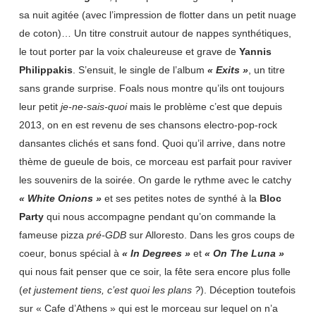
sa nuit agitée (avec l’impression de flotter dans un petit nuage
de coton)… Un titre construit autour de nappes synthétiques,
le tout porter par la voix chaleureuse et grave de
Yannis
Philippakis
. S’ensuit, le single de l’album
« Exits »
, un titre
sans grande surprise. Foals nous montre qu’ils ont toujours
leur petit
je-ne-sais-quoi
mais le problème c’est que depuis
2013, on en est revenu de ses chansons electro-pop-rock
dansantes clichés et sans fond. Quoi qu’il arrive, dans notre
thème de gueule de bois, ce morceau est parfait pour raviver
les souvenirs de la soirée. On garde le rythme avec le catchy
« White Onions »
et ses petites notes de synthé à la
Bloc
Party
qui nous accompagne pendant qu’on commande la
fameuse pizza
pré-GDB
sur Alloresto. Dans les gros coups de
coeur, bonus spécial à
« In Degrees »
et
« On The Luna »
qui nous fait penser que ce soir, la fête sera encore plus folle
(
et justement tiens, c’est quoi les plans ?
). Déception toutefois
sur « Cafe d’Athens » qui est le morceau sur lequel on n’a