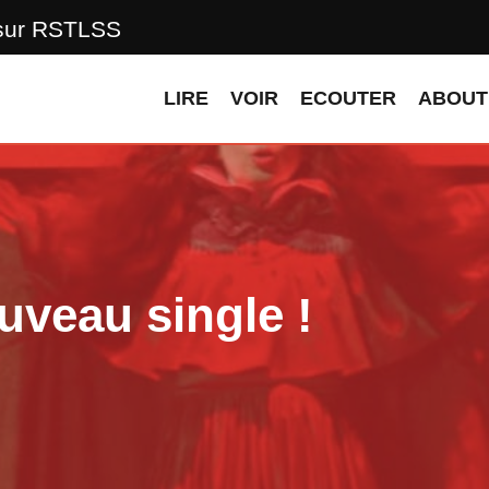
 sur RSTLSS
LIRE
VOIR
ECOUTER
ABOUT
veau single !