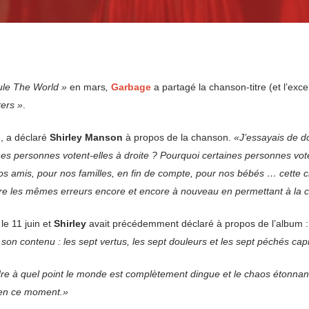
le The World »
en mars
,
Garbage
a partagé la chanson-titre (et l’exc
ers »
.
»
, a déclaré
Shirley Manson
à propos de la chanson.
«J’essayais de do
nes personnes votent-elles à droite ? Pourquoi certaines personnes voten
s amis, pour nos familles, en fin de compte, pour nos bébés … cette c
faire les mêmes erreurs encore et encore à nouveau en permettant à la 
 le 11 juin et
Shirley
avait précédemment déclaré à propos de l’album 
 son contenu : les sept vertus, les sept douleurs et les sept péchés cap
re à quel point le monde est complètement dingue et le chaos étonnant
 en ce moment.»