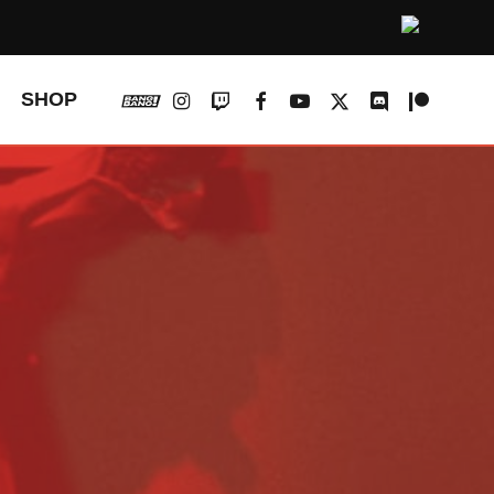
vk
instagram
twitch
facebook
youtube
x-
discord
patreon
SHOP
twitter