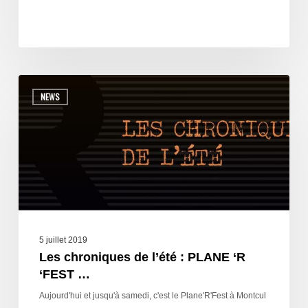
NEWS
5 juillet 2019
Les chroniques de l’été : PLANE ‘R
‘FEST …
Aujourd'hui et jusqu'à samedi, c'est le Plane'R'Fest à Montcul