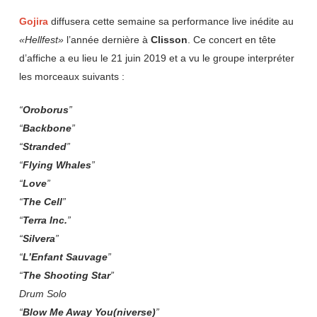
Gojira
diffusera cette semaine sa performance live inédite au
«Hellfest»
l’année dernière à
Clisson
. Ce concert en tête
d’affiche a eu lieu le 21 juin 2019 et a vu le groupe interpréter
les morceaux suivants :
“
Oroborus
”
“
Backbone
”
“
Stranded
”
“
Flying Whales
”
“
Love
”
“
The Cell
”
“
Terra Inc.
”
“
Silvera
”
“
L’Enfant Sauvage
”
“
The Shooting Star
”
Drum Solo
“
Blow Me Away You(niverse)
”