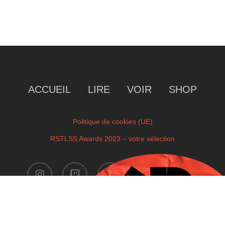
ACCUEIL
LIRE
VOIR
SHOP
Politique de cookies (UE)
RSTLSS Awards 2023 – votre sélection
instagram
twitch
facebook
youtube
x-
twitter
Copyright © 2023 by RSTLSS. All Rights Reserved.