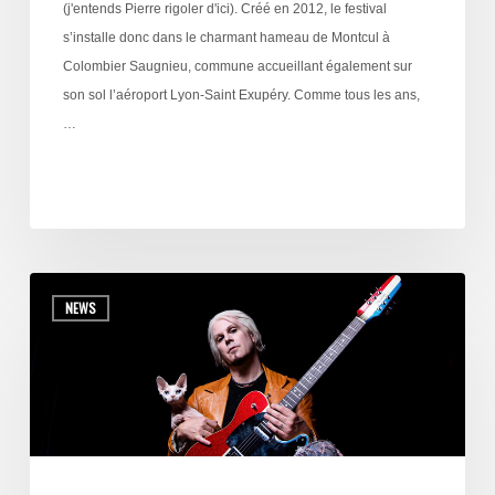
(j'entends Pierre rigoler d'ici). Créé en 2012, le festival
s’installe donc dans le charmant hameau de Montcul à
Colombier Saugnieu, commune accueillant également sur
son sol l’aéroport Lyon-Saint Exupéry. Comme tous les ans,
…
NEWS