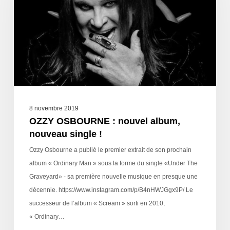
8 novembre 2019
OZZY OSBOURNE : nouvel album,
nouveau single !
Ozzy Osbourne a publié le premier extrait de son prochain
album « Ordinary Man » sous la forme du single «Under The
Graveyard» - sa première nouvelle musique en presque une
décennie. https://www.instagram.com/p/B4nHWJGgx9P/ Le
successeur de l’album « Scream » sorti en 2010,
« Ordinary…