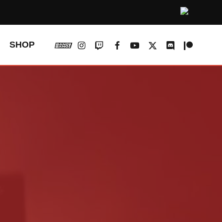
vk
instagram
twitch
facebook
youtube
x-
discord
patreon
SHOP
twitter