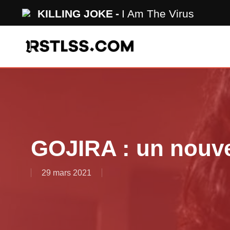
Skip
KILLING JOKE
I Am The Virus
to
main
content
GOJIRA : un nouve
29 mars 2021