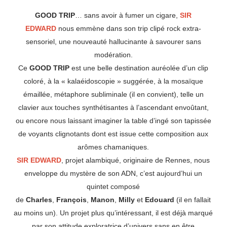
GOOD TRIP
… sans avoir à fumer un cigare,
SIR
EDWARD
nous emmène dans son trip clipé rock extra-
sensoriel, une nouveauté hallucinante à savourer sans
modération.
Ce
GOOD TRIP
est une belle destination auréolée d’un clip
coloré, à la « kalaéidoscopie » suggérée, à la mosaïque
émaillée, métaphore subliminale (il en convient), telle un
clavier aux touches synthétisantes à l’ascendant envoûtant,
ou encore nous laissant imaginer la table d’ingé son tapissée
de voyants clignotants dont est issue cette composition aux
arômes chamaniques.
SIR EDWARD
, projet alambiqué, originaire de Rennes, nous
enveloppe du mystère de son ADN, c’est aujourd’hui un
quintet composé
de
Charles
,
François
,
Manon
,
Milly
et
Edouard
(il en fallait
au moins un). Un projet plus qu’intéressant, il est déjà marqué
par son attitude exploratrice d’univers sans en être