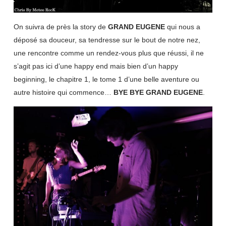
On suivra de près la story de
GRAND EUGENE
qui nous a
déposé sa douceur, sa tendresse sur le bout de notre nez,
une rencontre comme un rendez-vous plus que réussi, il ne
s’agit pas ici d’une happy end mais bien d’un happy
beginning, le chapitre 1, le tome 1 d’une belle aventure ou
autre histoire qui commence…
BYE BYE GRAND EUGENE
.