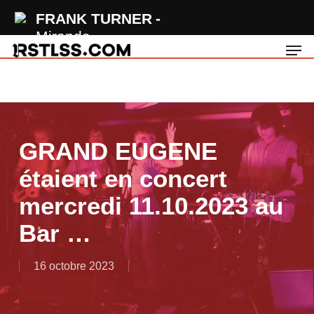
Skip
FRANK TURNER
to
Miranda
Men
main
content
GRAND EUGENE
étaient en concert
mercredi 11.10.2023 au
Bar …
16 octobre 2023