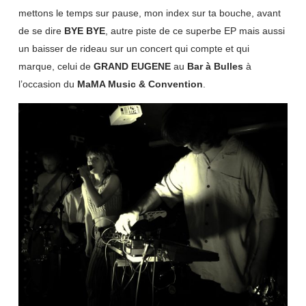
mettons le temps sur pause, mon index sur ta bouche, avant
de se dire
BYE BYE
, autre piste de ce superbe EP mais aussi
un baisser de rideau sur un concert qui compte et qui
marque, celui de
GRAND EUGENE
au
Bar à Bulles
à
l’occasion du
MaMA Music & Convention
.