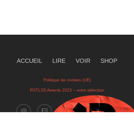
ACCUEIL
LIRE
VOIR
SHOP
Politique de cookies (UE)
RSTLSS Awards 2023 – votre sélection
instagram
twitch
facebook
youtube
x-
twitter