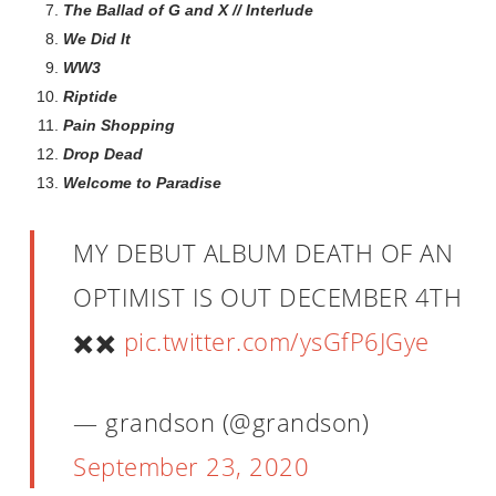
The Ballad of G and X // Interlude
We Did It
WW3
Riptide
Pain Shopping
Drop Dead
Welcome to Paradise
MY DEBUT ALBUM DEATH OF AN
OPTIMIST IS OUT DECEMBER 4TH
✖️✖️
pic.twitter.com/ysGfP6JGye
— grandson (@grandson)
September 23, 2020