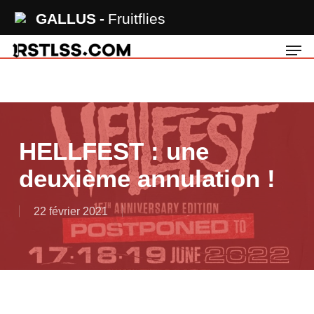
Skip
GALLUS
Fruitflies
to
Men
main
content
HELLFEST : une
deuxième annulation !
22 février 2021