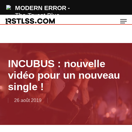
Skip
MODERN ERROR
to
The Truest Blue
Men
main
content
INCUBUS : nouvelle
vidéo pour un nouveau
single !
26 août 2019