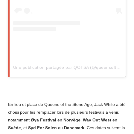
Une publication partagée par QOTSA (@queensofthestoneage)
En lieu et place de Queens of the Stone Age, Jack White a été
choisi pour les remplacer lors de plusieurs festivals à venir,
notamment
Øya Festival
en
Norvège
,
Way Out West
en
Suède
, et
Syd For Solen
au
Danemark
. Ces dates suivent la