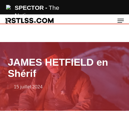
Skip
SPECTOR
The
to
Notion
Men
main
content
JAMES HETFIELD en
Shérif
15 juillet 2024