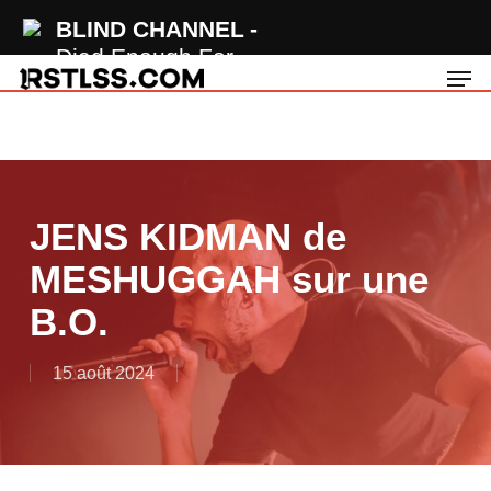
Skip
BLIND CHANNEL
to
Died Enough For
Men
main
You
content
JENS KIDMAN de
MESHUGGAH sur une
B.O.
15 août 2024