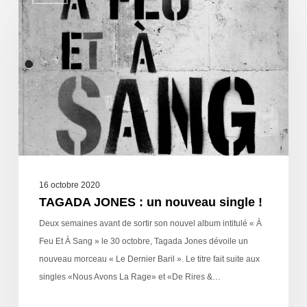
16 octobre 2020
TAGADA JONES : un nouveau single !
Deux semaines avant de sortir son nouvel album intitulé « À
Feu Et À Sang » le 30 octobre, Tagada Jones dévoile un
nouveau morceau « Le Dernier Baril ». Le titre fait suite aux
singles «Nous Avons La Rage» et «De Rires &…