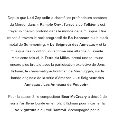
Depuis que
Led Zeppelin
a chanté les profondeurs sombres
du Mordor dans «
Ramble On
« , l’univers de
Tolkien
s’est
frayé un chemin profond dans le monde de la musique. Que
ce soit à travers le rock progressif de
Bo Hansson
ou le black
metal de
Summoning
, «
Le Seigneur des Anneaux
» et la
musique heavy ont toujours formé une alliance puissante.
Mais cette fois-ci, la
Terre du Milieu
prend une tournure
encore plus brutale avec la participation explosive de Jens
Kidman, le charismatique frontman de Meshuggah, sur la
bande originale de la série d’Amazon «
Le Seigneur des
Anneaux : Les Anneaux de Pouvoir
« .
Pour la saison 2, le compositeur
Bear McCreary
a décidé de
sortir l’artillerie lourde en enrôlant Kidman pour incarner la
voix gutturale
du troll
Damrod
. Accompagné par le