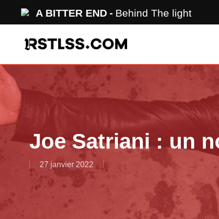
Skip
A BITTER END
Behind The light
to
main
content
Joe Satriani : un 
27 janvier 2022