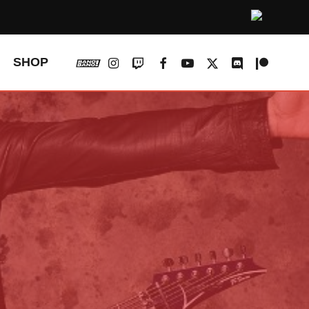
vk
instagram
twitch
facebook
youtube
x-
discord
patreon
SHOP
twitter