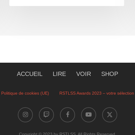
ACCUEIL
LIRE
VOIR
SHOP
Politique de cookies (UE)
RSTLSS Awards 2023 – votre sélection
instagram
twitch
facebook
youtube
x-
twitter
Copyright © 2023 by RSTLSS. All Rights Reserved.