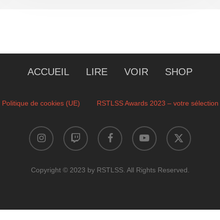
ACCUEIL
LIRE
VOIR
SHOP
Politique de cookies (UE)
RSTLSS Awards 2023 – votre sélection
instagram
twitch
facebook
youtube
x-
twitter
Copyright © 2023 by RSTLSS. All Rights Reserved.