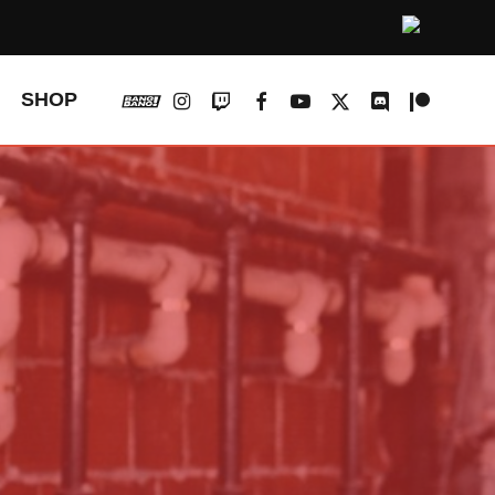
vk
instagram
twitch
facebook
youtube
x-
discord
patreon
SHOP
twitter