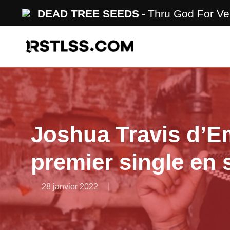
Skip
DEAD TREE SEEDS
Thru God For V
to
main
content
Joshua Travis d’E
premier single en 
28 janvier 2022