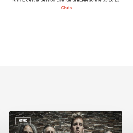
KNIFE
c’est la Session Live de
SHIENN
sorti le 05.10.25.
Chris
NEWS