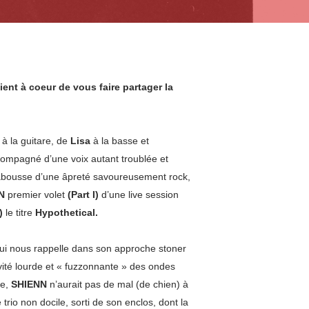
nt à coeur de vous faire partager la
à la guitare, de
Lisa
à la basse et
compagné d’une voix autant troublée et
labousse d’une âpreté savoureusement rock,
N
premier volet
(Part I)
d’une live session
I)
le titre
Hypothetical.
o qui nous rappelle dans son approche stoner
vité lourde et « fuzzonnante » des ondes
de,
SHIENN
n’aurait pas de mal (
de chien
) à
 trio non docile, sorti de son enclos, dont la