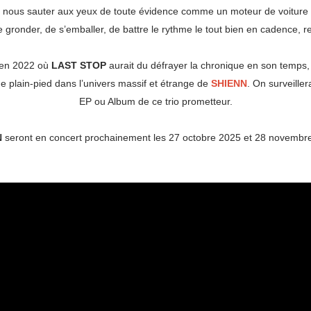
t nous sauter aux yeux de toute évidence comme un moteur de voiture qu
e gronder, de s’emballer, de battre le rythme le tout bien en cadence, re
i en 2022 où
LAST STOP
aurait du défrayer la chronique en son temps
e plain-pied dans l’univers massif et étrange de
SHIENN
. On surveille
EP ou Album de ce trio prometteur.
N
seront en concert prochainement les 27 octobre 2025 et 28 novembre