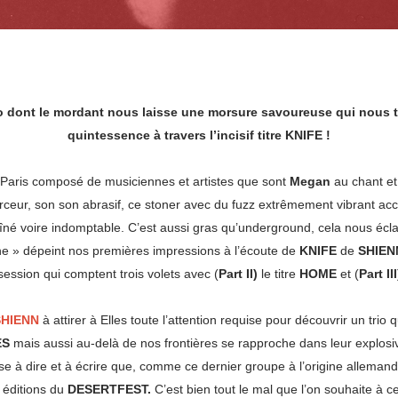
o dont le mordant nous laisse une morsure savoureuse qui nous tie
quintessence à travers l’incisif titre KNIFE !
de Paris composé de musiciennes et artistes que sont
Megan
au chant et 
rceur, son son abrasif, ce stoner avec du fuzz extrêmement vibrant ac
aîné voire indomptable. C’est aussi gras qu’underground, cela nous éc
e » dépeint nos premières impressions à l’écoute de
KNIFE
de
SHIEN
 session qui comptent trois volets avec (
Part II)
le titre
HOME
et (
Part II
SHIENN
à attirer à Elles toute l’attention requise pour découvrir un tri
ES
mais aussi au-delà de nos frontières se rapproche dans leur explosi
sse à dire et à écrire que, comme ce dernier groupe à l’origine alleman
 éditions du
DESERTFEST.
C’est bien tout le mal que l’on souhaite à ce