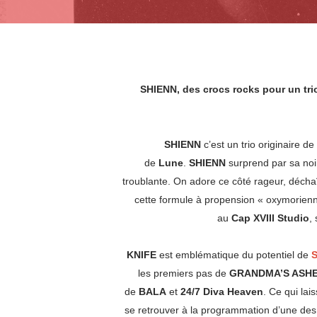
SHIENN, des crocs rocks pour un tri
SHIENN
c’est un trio originaire 
de
Lune
.
SHIENN
surprend par sa noi
troublante. On adore ce côté rageur, déch
cette formule à propension « oxymorienn
au
Cap XVIII Studio
,
KNIFE
est emblématique du potentiel de
les premiers pas de
GRANDMA’S ASH
de
BALA
et
24/7 Diva Heaven
. Ce qui lai
se retrouver à la programmation d’une des