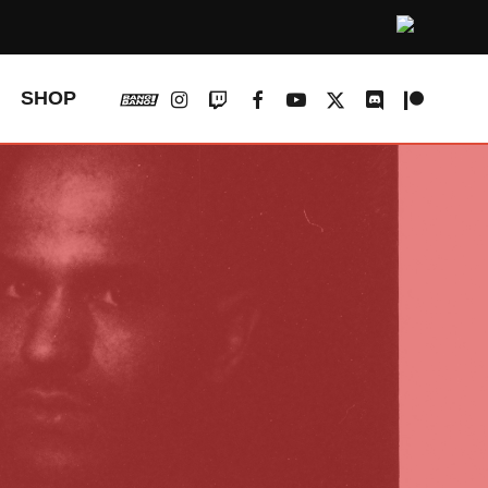
vk
instagram
twitch
facebook
youtube
x-
discord
patreon
SHOP
twitter