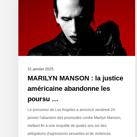
31 janvier 2025
MARILYN MANSON : la justice
américaine abandonne les
poursu …
Le procureur de Los Angeles a annoncé vendredi 24
janvier l'abandon des poursuites contre Marilyn Manson,
mettant fin à une enquête de quatre ans sur des
allégations d'agressions sexuelles et de violences