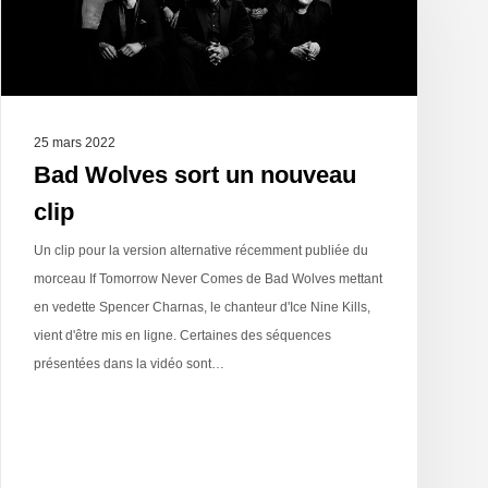
25 mars 2022
Bad Wolves sort un nouveau
clip
Un clip pour la version alternative récemment publiée du
morceau If Tomorrow Never Comes de Bad Wolves mettant
en vedette Spencer Charnas, le chanteur d'Ice Nine Kills,
vient d'être mis en ligne. Certaines des séquences
présentées dans la vidéo sont…