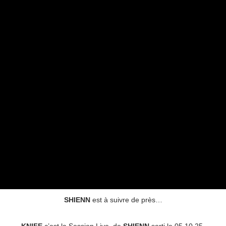
SHIENN
est à suivre de près…