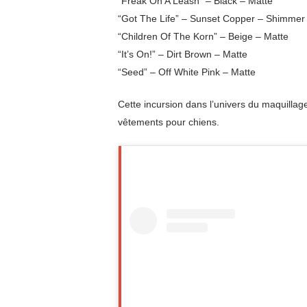
“Freak On A Leash” – Black – Matte
“Got The Life” – Sunset Copper – Shimmer
“Children Of The Korn” – Beige – Matte
“It’s On!” – Dirt Brown – Matte
“Seed” – Off White Pink – Matte
Cette incursion dans l’univers du maquillag
vêtements pour chiens.