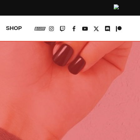
vk
instagram
twitch
facebook
youtube
x-
discord
patreon
SHOP
twitter