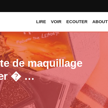
LIRE
VOIR
ECOUTER
ABOUT
tte de maquillage
der � …