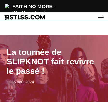
Skip
FAITH NO MORE
to
We Care A Lot
Men
main
content
La tournée de
SLIPKNOT fait revivre
le passé !
15 août 2024