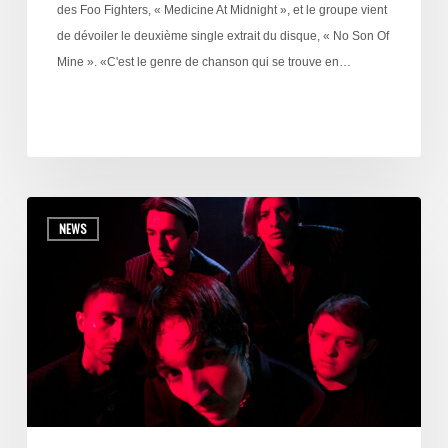
des Foo Fighters, « Medicine At Midnight », et le groupe vient
de dévoiler le deuxième single extrait du disque, « No Son Of
Mine ». «C'est le genre de chanson qui se trouve en…
NEWS