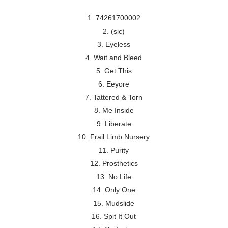
1. 74261700002
2. (sic)
3. Eyeless
4. Wait and Bleed
5. Get This
6. Eeyore
7. Tattered & Torn
8. Me Inside
9. Liberate
10. Frail Limb Nursery
11. Purity
12. Prosthetics
13. No Life
14. Only One
15. Mudslide
16. Spit It Out