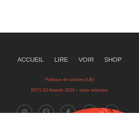
ACCUEIL
LIRE
VOIR
SHOP
Politique de cookies (UE)
RSTLSS Awards 2023 – votre sélection
instagram
twitch
facebook
youtube
x-
twitter