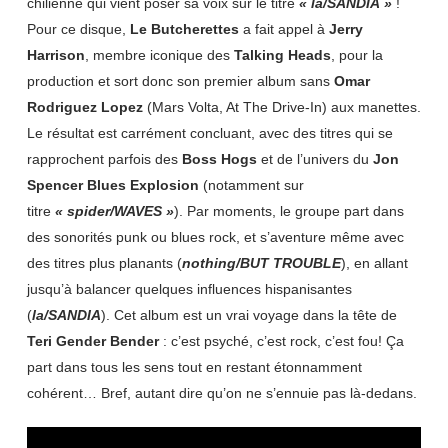
chilienne qui vient poser sa voix sur le titre
« la/SANDIA »
!
Pour ce disque,
Le Butcherettes
a fait appel à
Jerry
Harrison
, membre iconique des
Talking Heads
, pour la
production et sort donc son premier album sans
Omar
Rodriguez Lopez
(Mars Volta, At The Drive-In) aux manettes.
Le résultat est carrément concluant, avec des titres qui se
rapprochent parfois des
Boss Hogs
et de l’univers du
Jon
Spencer Blues Explosion
(notamment sur
titre
« spider/WAVES »
). Par moments, le groupe part dans
des sonorités punk ou blues rock, et s’aventure même avec
des titres plus planants (
nothing/BUT TROUBLE
), en allant
jusqu’à balancer quelques influences hispanisantes
(
la/SANDIA
). Cet album est un vrai voyage dans la tête de
Teri Gender Bender
: c’est psyché, c’est rock, c’est fou! Ça
part dans tous les sens tout en restant étonnamment
cohérent… Bref, autant dire qu’on ne s’ennuie pas là-dedans.