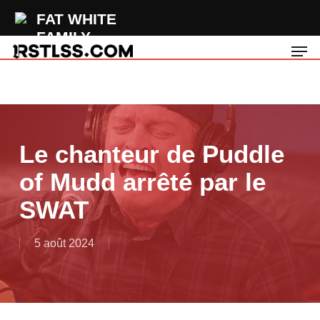
Skip
FAT WHITE
to
FAMILY
Men
main
Feet
content
Le chanteur de Puddle
of Mudd arrêté par le
SWAT
5 août 2024