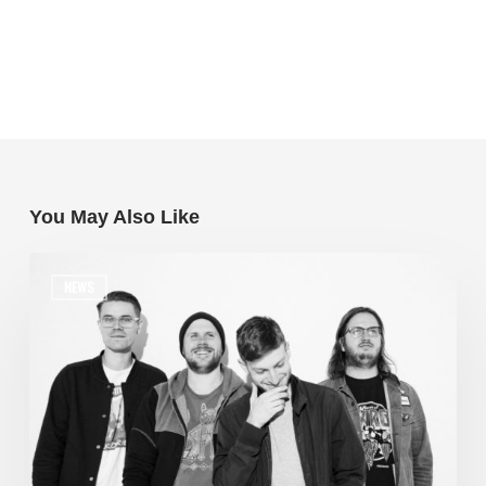
You May Also Like
NEWS