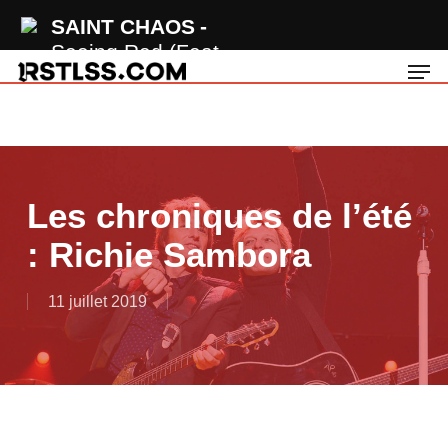
Skip
SAINT CHAOS
to
Seeing Red (Feat.
Men
main
Vo Williams, Sam
content
Tinnesz)
Les chroniques de l’été
: Richie Sambora
11 juillet 2019