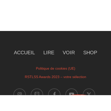
ACCUEIL
LIRE
VOIR
SHOP
Politique de cookies (UE)
RSTLSS Awards 2023 – votre sélection
instagram
twitch
facebook
youtube
x-
twitter