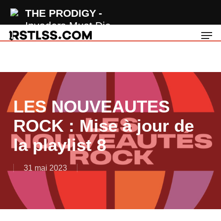
Skip
THE PRODIGY
to
Invaders Must Die
Men
main
content
LES NOUVEAUTES
ROCK : Mise à jour de
la playlist 8
31 mai 2023