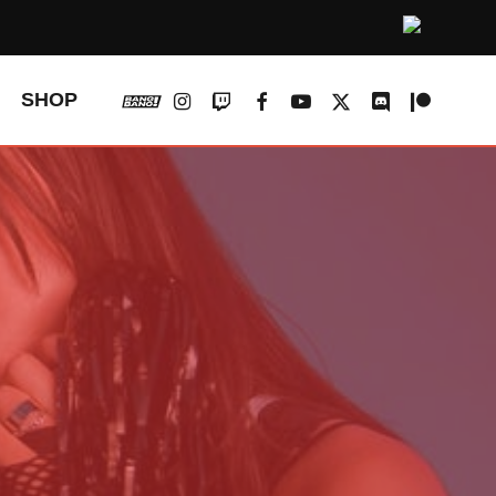
vk
instagram
twitch
facebook
youtube
x-
discord
patreon
SHOP
twitter