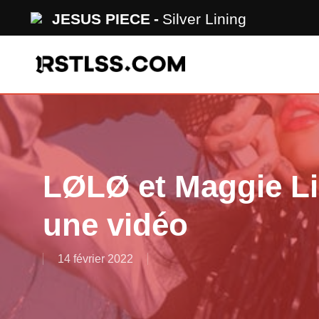
Skip
JESUS PIECE
Silver Lining
to
main
content
LØLØ et Maggie L
une vidéo
14 février 2022