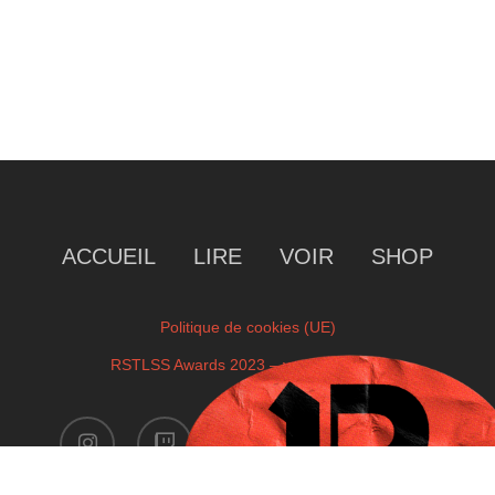
ACCUEIL
LIRE
VOIR
SHOP
Politique de cookies (UE)
RSTLSS Awards 2023 – votre sélection
instagram
twitch
facebook
youtube
x-
twitter